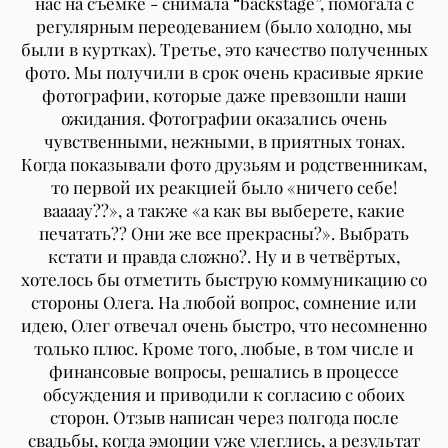
нас на съемке - снимала “backstage”, помогала с
регулярным переодеванием (было холодно, мы
были в куртках). Третье, это качество полученных
фото. Мы получили в срок очень красивые яркие
фотографии, которые даже превзошли наши
ожидания. Фотографии оказались очень
чувственными, нежными, в приятных тонах.
Когда показывали фото друзьям и родственникам,
то первой их реакцией было «ничего себе!
ваааау??», а также «а как вы выберете, какие
печатать?? Они же все прекрасны?». Выбрать
кстати и правда сложно?. Ну и в четвёртых,
хотелось бы отметить быструю коммуникацию со
стороны Олега. На любой вопрос, сомнение или
идею, Олег отвечал очень быстро, что несомненно
только плюс. Кроме того, любые, в том числе и
финансовые вопросы, решались в процессе
обсуждения и приводили к согласию с обоих
сторон. Отзыв написан через полгода после
свадьбы, когда эмоции уже улеглись, а результат